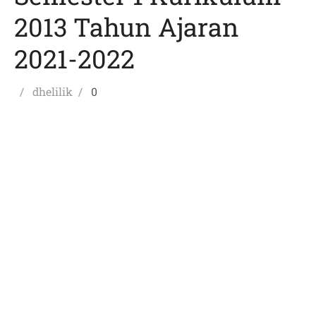
2013 Tahun Ajaran
2021-2022
Posted
Author
dhelilik
0
on