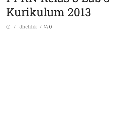
Kurikulum 2013
Posted
Author
dhelilik
0
on