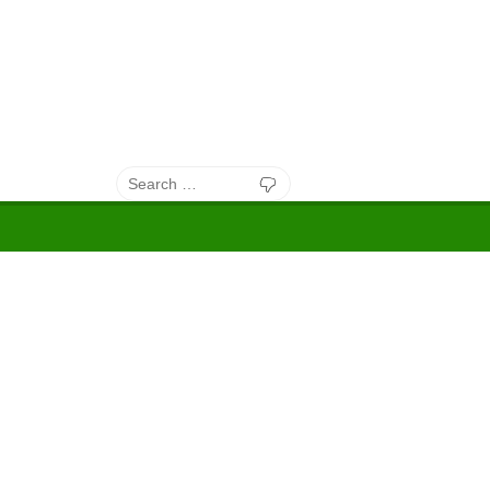
Search
Search
for: