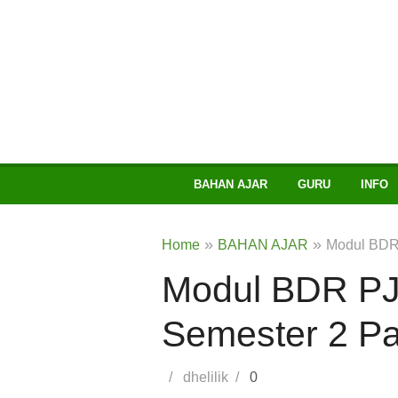
BAHAN AJAR
GURU
INFO
»
»
Home
BAHAN AJAR
Modul BDR
Modul BDR PJ
Semester 2 P
Posted
Author
dhelilik
0