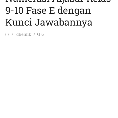
9-10 Fase E dengan
Kunci Jawabannya
Posted
Author
dhelilik
6
on