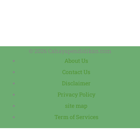
© 2026 Cahayapendidikan.com
About Us
Contact Us
Disclaimer
Privacy Policy
site map
Term of Services