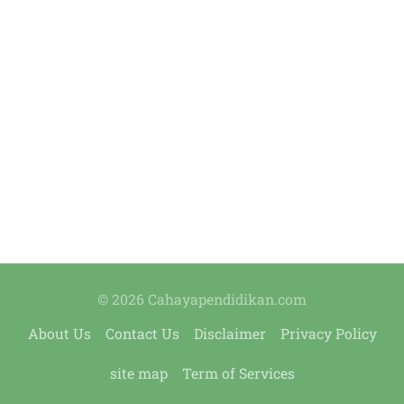
© 2026 Cahayapendidikan.com
About Us
Contact Us
Disclaimer
Privacy Policy
site map
Term of Services