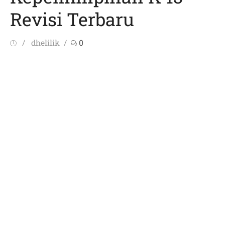
Revisi Terbaru
Posted
Author
dhelilik
0
on