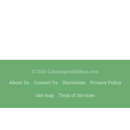
© 2026 Cahayapendidikan.com
About Us
Contact Us
Disclaimer
Privacy Policy
site map
Term of Services