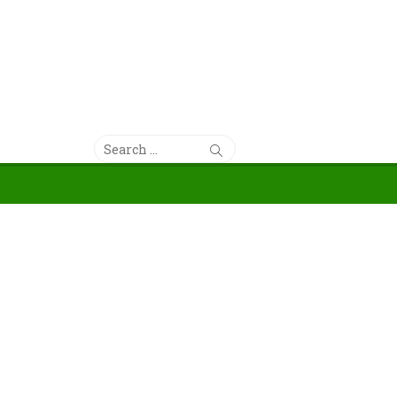
Search
Search
for: