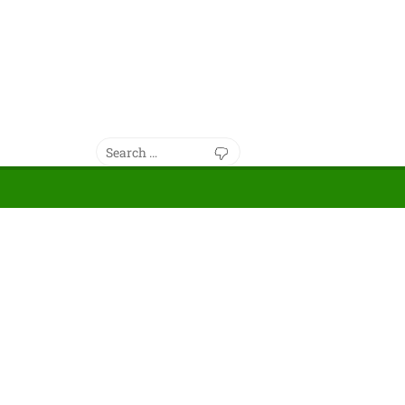
Search
Search
for: