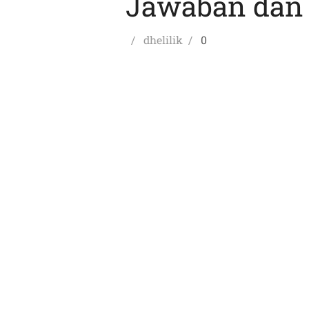
Jawaban dan
Posted
Author
dhelilik
0
on