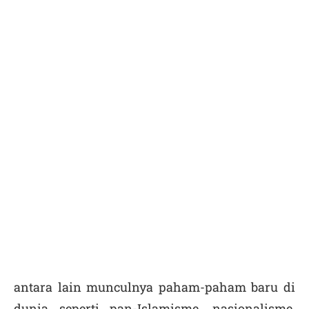
antara lain munculnya paham-paham baru di
dunia seperti pan-Islamisme, nasionalisme,