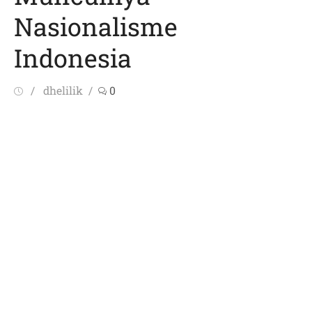
Nasionalisme
Indonesia
Posted
Author
dhelilik
0
on