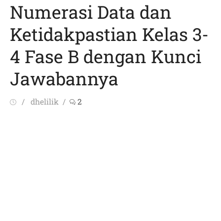
Numerasi Data dan
Ketidakpastian Kelas 3-
4 Fase B dengan Kunci
Jawabannya
Posted
Author
dhelilik
2
on