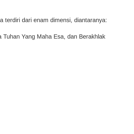
a terdiri dari enam dimensi, diantaranya:
a Tuhan Yang Maha Esa, dan Berakhlak