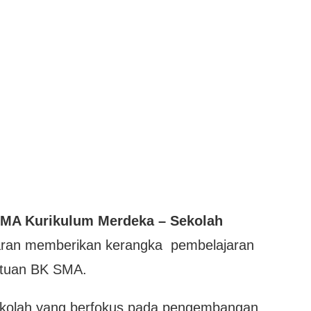
SMA Kurikulum Merdeka – Sekolah
aran memberikan kerangka pembelajaran
atuan BK SMA.
kolah yang berfokus pada pengembangan