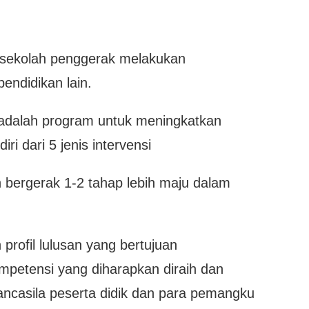
i sekolah penggerak melakukan
ndidikan lain.
adalah program untuk meningkatkan
iri dari 5 jenis intervensi
 bergerak 1-2 tahap lebih maju dalam
 profil lulusan yang bertujuan
mpetensi yang diharapkan diraih dan
Pancasila peserta didik dan para pemangku