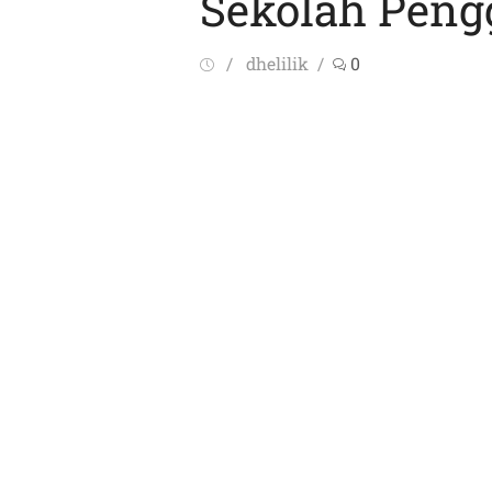
Sekolah Peng
Posted
Author
dhelilik
0
on