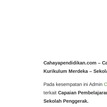
Cahayapendidikan.com – C
Kurikulum Merdeka – Sekol
Pada kesempatan ini Admin
C
terkait
Capaian Pembelajara
Sekolah Penggerak.