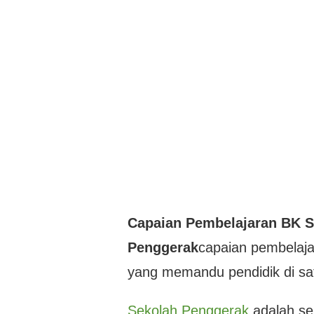
Capaian Pembelajaran BK 
Penggerak
capaian pembelaj
yang memandu pendidik di s
Sekolah Penggerak
adalah se